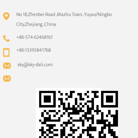
No 18,Zhenbei Road ,Mazhu Town ,Yuyao/Ningbo
City,Zhejiang ,China
+86-574-62468161
+86-13395841768
sky@sky-dali.com