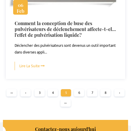
06
Feb
Comment la conception de buse des
pulvérisateurs de déclenchement affecte-t-elle
l'effet de pulvérisation liquide?
Déclencher des pulvérisateurs sont devenus un outil important
dans diverses appli...
Lire La Suite
‹‹
‹
3
4
5
6
7
8
›
››
Contactez-nous aujourd'hui