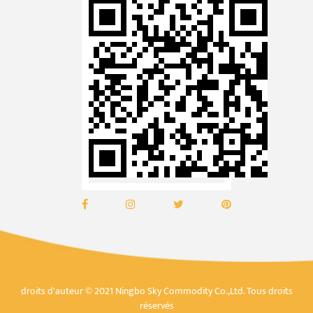
droits d'auteur © 2021 Ningbo Sky Commodity Co.,Ltd. Tous droits
réservés