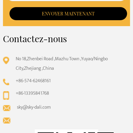
ENVOYER MAINTENANT
Contactez-nous
No 18,Zhenbei Road ,Mazhu Town ,Yuyao/Ningbo
City,Zhejiang ,China
+86-574-62468161
+86-13395841768
sky@sky-dali.com