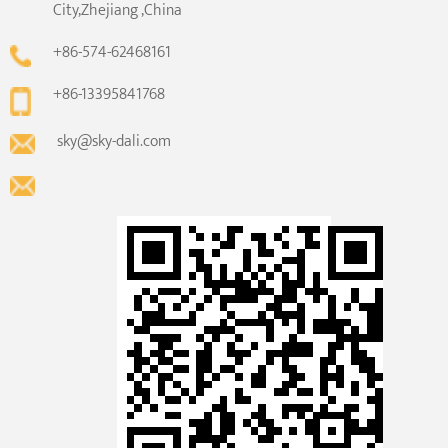
City,Zhejiang ,China
+86-574-62468161
+86-13395841768
sky@sky-dali.com