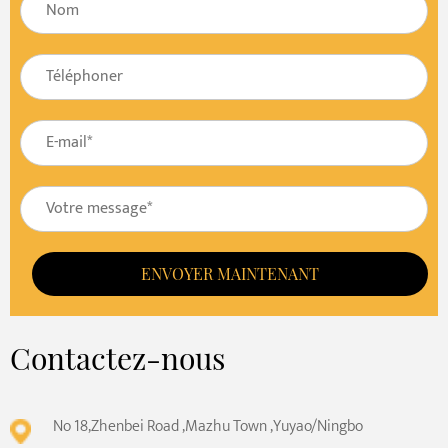
ENVOYER MAINTENANT
Contactez-nous
No 18,Zhenbei Road ,Mazhu Town ,Yuyao/Ningbo