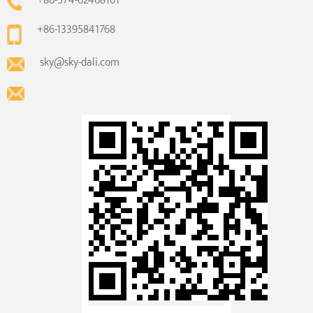
+86-574-62468161
+86-13395841768
sky@sky-dali.com