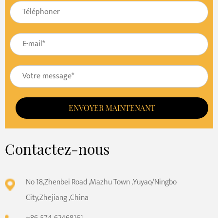
ENVOYER MAINTENANT
Contactez-nous
No 18,Zhenbei Road ,Mazhu Town ,Yuyao/Ningbo
City,Zhejiang ,China